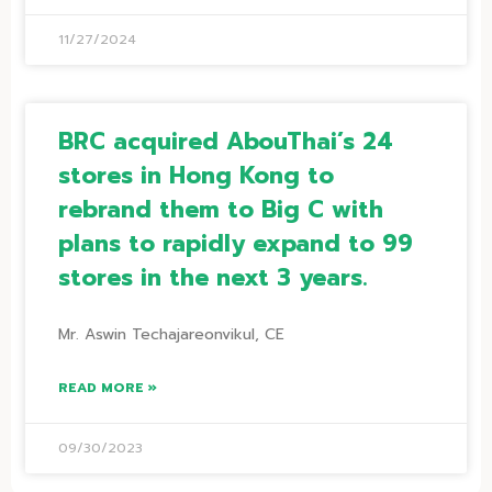
11/27/2024
BRC acquired AbouThai’s 24
stores in Hong Kong to
rebrand them to Big C with
plans to rapidly expand to 99
stores in the next 3 years.
Mr. Aswin Techajareonvikul, CE
READ MORE »
09/30/2023