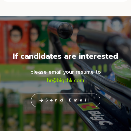
If candidates are interested
please email your resume to
hr@bigchk.com
Send Email